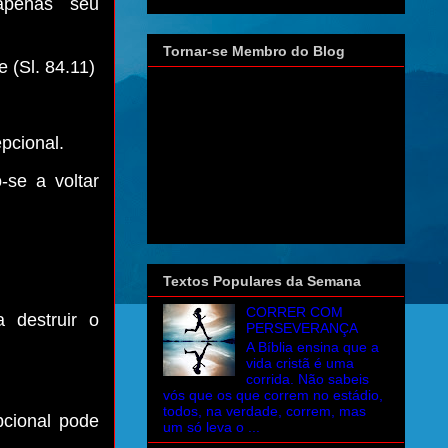
apenas seu
Tornar-se Membro do Blog
 (Sl. 84.11)
pcional.
-se a voltar
Textos Populares da Semana
CORRER COM
 destruir o
PERSEVERANÇA
A Bíblia ensina que a
vida cristã é uma
corrida. Não sabeis
vós que os que correm no estádio,
todos, na verdade, correm, mas
pcional pode
um só leva o ...