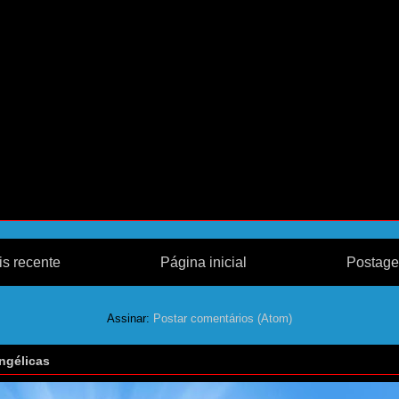
s recente
Página inicial
Postage
Assinar:
Postar comentários (Atom)
ngélicas