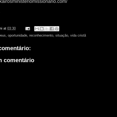
kairosministeriomissionario.com/
z
ni
at
03:30
eus
,
oportunidade
,
reconhecimento
,
situação
,
vida cristã
omentário:
m comentário