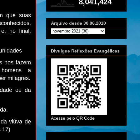
8,041,424
em que suas
sconhecidos,
Arquivo desde 30.06.2010
e, no final,
tunidades
Divulgue Reflexões Evangélicas
s nos fazem
 homens a
er milagres.
idade ou da
ida.
Acesse pelo QR Code
 da viúva de
s 17)