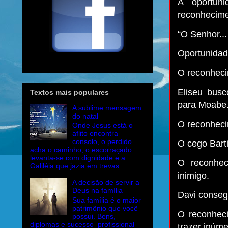
A oportun
reconhecime
“O Senhor..
Oportunidad
O reconheci
Eliseu busc
Textos mais populares
para Moabe
A sublime mensagem
do natal
O reconheci
Onde Jesus está o
aflito encontra
consolo, o perdido
O cego Bart
acha o caminho, o escorraçado
levanta-se com dignidade e a
O reconhec
Galiléia que jazia em trevas...
inimigo.
A decisão de servir a
Deus na família
Davi conseg
Sua família é o maior
patrimônio que você
O reconheci
possui. Bens,
diplomas e sucesso profissional
trazer inúme