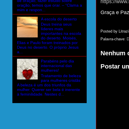
de oração, fazer estudo sobre
https://www.
oração, temos que orar. – “Clama a
mim e respon...
Graça e Pa
A escola do deserto
Deus treina seus
líderes mais
Posted by
Litrazi
importantes na escola
do deserto. Moisés,
Palavra-chave:
D
Elias e Paulo foram treinados por
Deus no deserto. O próprio Jesus
Nenhum c
a...
Parabéns pelo dia
Postar u
internacional das
mulheres!
Tratamento de beleza
para mulheres cristãs
A beleza é um dos triunfos da
mulher. Querer ser bela é inerente
à feminilidade. Nestes d...