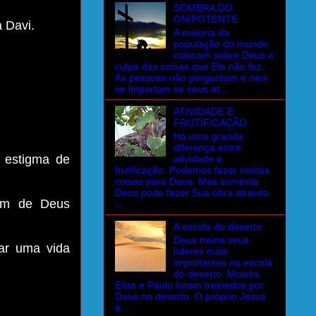
SOMBRA DO
ONIPOTENTE
a Davi.
A maioria da
população do mundo
colocam sobre Deus a
culpa das coisas que Ele não fez.
As pessoas não perguntam e nem
se importam se seus at...
ATIVIDADE E
FRUTIFICAÇÃO
Há uma grande
diferença entre
 estigma de
atividade e
frutificação. Podemos fazer muitas
coisas para Deus. Mas somente
Deus pode fazer Sua obra através
em de Deus
...
A escola do deserto
Deus treina seus
ar uma vida
líderes mais
importantes na escola
do deserto. Moisés,
Elias e Paulo foram treinados por
Deus no deserto. O próprio Jesus
a...