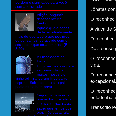
perdem o significado para você
sem a felicidade...
Jônatas cons
Aflição, angústia,
O reconheci
desespero!! Ah
Senhor!!
Àquele que é capaz
A viúva de 
de fazer infinitamente
mais do que tudo o que pedimos
O reconheci
ou pensamos, de acordo com o
seu poder que atua em nós . (Ef.
Davi consegu
3.20)...
A Embalagem de
O reconhec
Deus
vida.
Um jovem estava para
se formar. Já há
muitos meses ele
O reconhe
vinha admirando um lindo carro
excepcional
esporte. Sabendo que seu pai
podia muito bem arcar...
O reconhec
Segredos para uma
enfadonha e
oração bem recebida
1. ORAR . Não basta
Transcrito Po
saber que temos que
orar, não basta falar