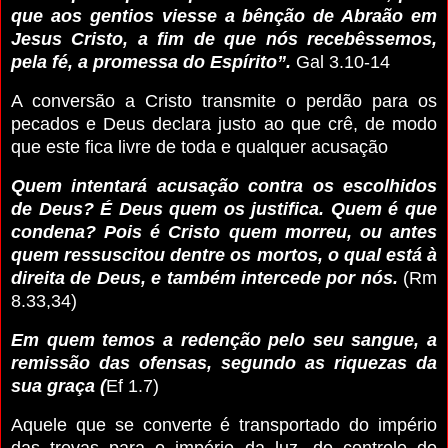
que aos gentios viesse a bênção de Abraão
em
Jesus Cristo
, a fim de que nós recebêssemos,
pela fé, a promessa do Espírito”.
Gal 3.10-14
A conversão a Cristo transmite o perdão para os
pecados e Deus declara justo ao que crê, de modo
que este fica livre de toda e qualquer acusação
Quem intentará acusação contra os escolhidos
de Deus? É Deus quem os justifica. Quem é que
condena? Pois é Cristo quem morreu, ou antes
quem ressuscitou dentre os mortos, o qual está à
direita de Deus, e também intercede por nós.
(Rm
8.33,34)
Em quem temos a redenção pelo seu sangue, a
remissão das ofensas, segundo as riquezas da
sua graça (
Ef 1.7)
Aquele que se converte é transportado do império
das trevas para o império da luz, do controle do