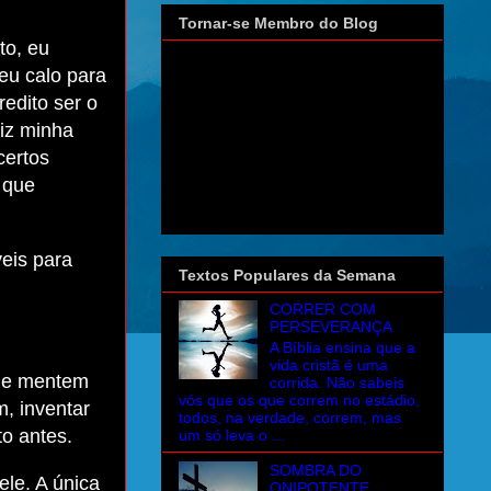
Tornar-se Membro do Blog
to, eu
eu calo para
edito ser o
fiz minha
certos
 que
veis para
Textos Populares da Semana
CORRER COM
PERSEVERANÇA
A Bíblia ensina que a
vida cristã é uma
que mentem
corrida. Não sabeis
vós que os que correm no estádio,
m, inventar
todos, na verdade, correm, mas
o antes.
um só leva o ...
SOMBRA DO
ele. A única
ONIPOTENTE