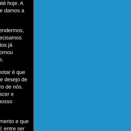
té hoje. A
ue damos a
fendermos,
recisamos
tos já
tornou
e.
notar é que
e desejo de
ro de nós.
scer e
nosso
amento e que
E entre ser