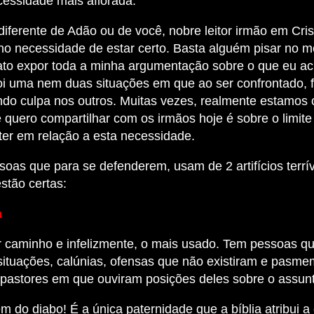
cessidade mais aflorada.
iferente de Adão ou de você, nobre leitor irmão em Cris
o necessidade de estar certo. Basta alguém pisar no m
ato expor toda a minha argumentação sobre o que eu acr
foi uma nem duas situações em que ao ser confrontado, 
ndo culpa nos outros. Muitas vezes, realmente estamos 
 quero compartilhar com os irmãos hoje é sobre o limite
ter em relação a esta necessidade.
oas que para se defenderem, usam de 2 artifícios terrí
stão certas:
a
or caminho e infelizmente, o mais usado. Tem pessoas 
situações, calúnias, ofensas que não existiram e pasme
pastores em que ouviram posições deles sobre o assunt
m do diabo! É a única paternidade que a bíblia atribui a 