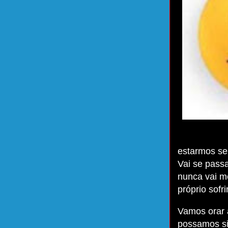
estarmos se
Vai se passa
nunca vai m
próprio sofr
Vamos orar 
possamos si