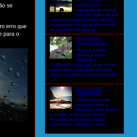
A maioria da
tão se
população do mundo
colocam sobre Deus a
culpa das coisas que Ele não fez.
As pessoas não perguntam e nem
ro erro que
se importam se seus at...
e para o
ATIVIDADE E
FRUTIFICAÇÃO
Há uma grande
diferença entre
atividade e
frutificação. Podemos fazer muitas
coisas para Deus. Mas somente
Deus pode fazer Sua obra através
...
DECIDIDOS E
CORAJOSOS
A Bíblia cita várias
pessoas fracas e
limitadas como Josué
e Calebe, todavia por serem
decididas e corajosas, foram
vencedoras. Homens, como...