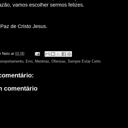
 razão, vamos escolher sermos felizes.
 Paz de Cristo Jesus.
r Neto
at
02:00
omportamento
,
Erro
,
Mentiras
,
Ofensas
,
Sempre Estar Certo
omentário:
m comentário