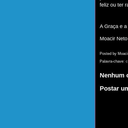
feliz ou ter
A Graça e a
Moacir Neto
Posted by
Moaci
Palavra-chave:
c
Nenhum c
Postar u