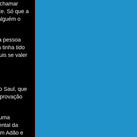
o chamar
te. Só que a
alguém o
ta pessoa
tinha tido
is se valer
mo Saul, que
aprovação
 uma
ntal da
m Adão e