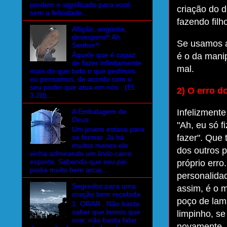
perdem o significado para você
criação do d
sem a felicidade...
fazendo filh
Aflição, angústia,
desespero!! Ah
Se usamos a
Senhor!!
Àquele que é capaz
é o da mani
de fazer infinitamente
mal.
mais do que tudo o que pedimos
ou pensamos, de acordo com o
seu poder que atua em nós . (Ef.
2) O erro d
3.20)...
A Embalagem de
Infelizmente
Deus
"Ah, eu só f
Um jovem estava para
fazer". Que t
se formar. Já há
muitos meses ele
dos outros p
vinha admirando um lindo carro
esporte. Sabendo que seu pai
próprio erro
podia muito bem arcar...
personalidad
Segredos para uma
assim, é o 
oração bem recebida
poço de lama
1. ORAR . Não basta
saber que temos que
limpinho, se
orar, não basta falar
novamente.