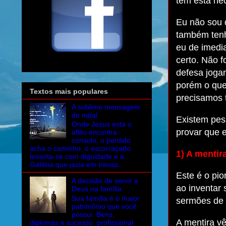
tem esta ne
Eu não sou d
também tenh
eu de imedi
certo. Não 
defesa joga
porém o que
Textos mais populares
precisamos 
A sublime mensagem
do natal
Existem pess
Onde Jesus está o
provar que e
aflito encontra
consolo, o perdido
acha o caminho, o escorraçado
1) A mentir
levanta-se com dignidade e a
Galiléia que jazia em trevas...
Este é o pi
A decisão de servir a
ao inventar 
Deus na família
Sua família é o maior
sermões de 
patrimônio que você
possui. Bens,
A mentira vê
diplomas e sucesso profissional