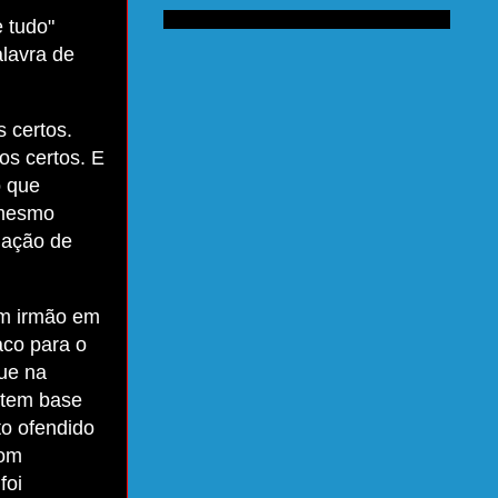
 tudo"
alavra de
 certos.
s certos. E
o que
 mesmo
uação de
um irmão em
aco para o
que na
 tem base
to ofendido
com
foi