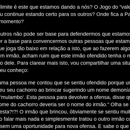
 limite é este que estamos dando a nós? O Jogo do "vale
u continue estando certo para os outros? Onde fica a P
 momento?
outros não pode ser base para defendermos que estamos
r a base para convencermos outras pessoas que estamo
e joga tão baixo em relação a isto, que ao fazerem alg
m irmão, acham ruim que este irmão ofendido tenha o
 dele. Para clarear mais isto, vou compartilhar uma sit
eu conheço:
 uma pessoa me contou que se sentiu ofendido porque 
deu seu cachorro ao brincar sugerindo um nome demoní
 'mulambo'. Esta pessoa para devolver a ofensa, disse 
ome do cachorro deveria ser o nome do irmão." Olha se
esta?!?! O irmão que brincou, óbviamente se sentiu mui
o falar mais nada e simplesmente tratou o outro irmão 
 sem uma oportunidade para nova ofensa. E sabe o que 