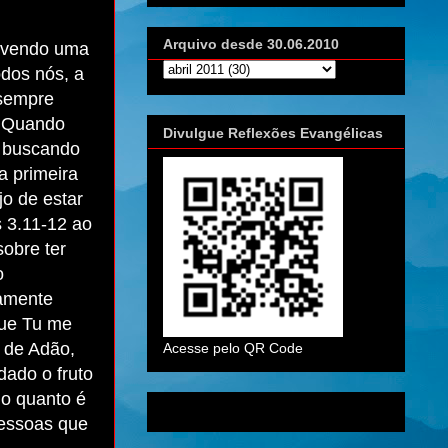
Arquivo desde 30.06.2010
 vendo uma
odos nós, a
sempre
? Quando
Divulgue Reflexões Evangélicas
, buscando
a primeira
o de estar
s 3.11-12 ao
obre ter
o
tamente
que Tu me
a de Adão,
Acesse pelo QR Code
dado o fruto
 o quanto é
pessoas que