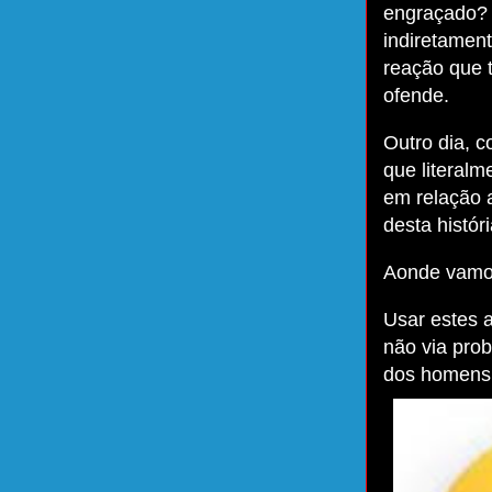
engraçado? 
indiretament
reação que 
ofende.
Outro dia, c
que literalm
em relação a
desta históri
Aonde vamos
Usar estes a
não via pro
dos homens