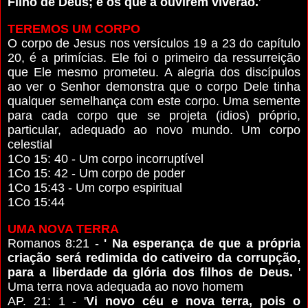
Filho de Deus; e os que a ouvirem viverão.
'
TEREMOS UM CORPO
O corpo de Jesus nos versículos
19 a
23 do capítulo
20, é a primícias. Ele foi o primeiro da ressurreição
que Ele mesmo prometeu. A alegria dos discípulos
ao ver o Senhor demonstra que o corpo Dele tinha
qualquer semelhança com este corpo. Uma semente
para cada corpo que se projeta (idios) próprio,
particular, adequado ao novo mundo. Um corpo
celestial
1Co 15: 40 - Um corpo incorruptível
1Co 15: 42 - Um corpo de poder
1Co 15:43 - Um corpo espiritual
1Co 15:44
UMA NOVA TERRA
Romanos 8:21 -
' Na esperança de que a própria
criação será redimida do cativeiro da corrupção,
para a liberdade da glória dos filhos de Deus.
'
Uma terra nova adequada ao novo homem
AP. 21: 1 - '
Vi novo céu e nova terra, pois o