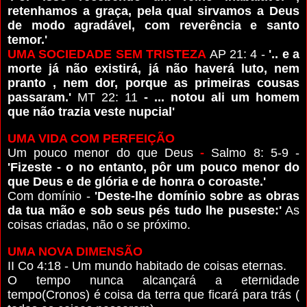
retenhamos a graça, pela qual sirvamos a Deus
de modo agradável, com reverência e santo
temor.'
UMA SOCIEDADE SEM TRISTEZA
AP 21: 4 -
'.. e a
morte já não existirá, já não haverá luto, nem
pranto , nem dor, porque as primeiras cousas
passaram.'
MT 22: 11
- ... notou ali um homem
que não trazia veste nupcial'
UMA VIDA COM PERFEIÇÃO
Um pouco menor do que Deus
-
Salmo 8: 5-9 -
'Fizeste - o no entanto, pôr um pouco menor do
que Deus e de glória e de honra o coroaste.'
Com domínio -
'Deste-lhe domínio sobre as obras
da tua mão e sob seus pés tudo lhe puseste:'
As
coisas criadas, não o se próximo.
UMA NOVA DIMENSÃO
II Co 4:18 - Um mundo habitado de coisas eternas.
O tempo nunca alcançará a eternidade
tempo(Cronos) é coisa da terra que ficará para trás (