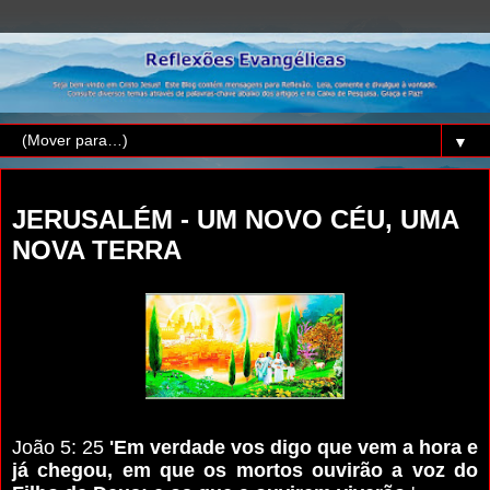
▼
terça-feira, 23 de outubro de 2018
JERUSALÉM - UM NOVO CÉU, UMA
NOVA TERRA
João 5: 25
'Em verdade vos digo que vem a hora e
já chegou, em que os mortos ouvirão a voz do